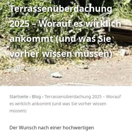
Terrassenüberdachung
2025 – Worauf es wirklich
ankommt (und was Sie
vorher wissen müssen)
31. Mai 2025
Startseite
›
Blog
› Terrassenüberdachung 2025 – Worauf
es wirklich ankommt (und was Sie vorher wissen
müssen)
Der Wunsch nach einer hochwertigen