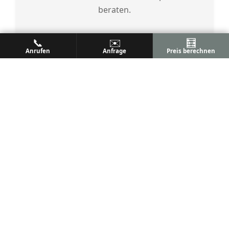
beraten.
📞
✉️
🧮
ZUM KONFIGURATOR
Anrufen
Anfrage
Preis berechnen
📞 +49 162 271 67 02
← Zurück zur Übersicht