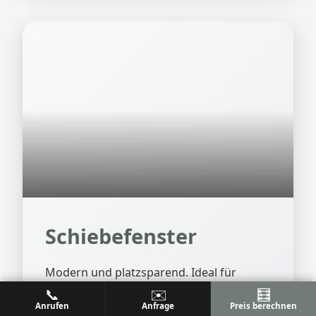
Schiebefenster
Modern und platzsparend. Ideal für
große Öffnungen und Übergänge zum
📞
✉️
🧮
Außenbereich.
Anrufen
Anfrage
Preis berechnen