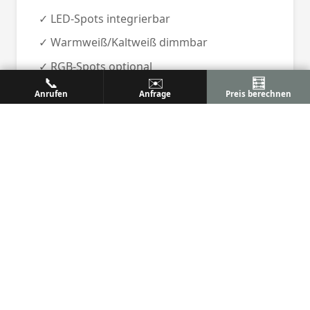
✓ LED-Spots integrierbar
✓ Warmweiß/Kaltweiß dimmbar
✓ RGB-Spots optional
📞
✉️
🧮
✓ Energieeffizient
Anrufen
Anfrage
Preis berechnen
🛡️ Zusatzausstattung
✓ Senkrechtmarkisen
✓ Glasschiebewände
✓ Heizstrahler
✓ Wetterautomatik