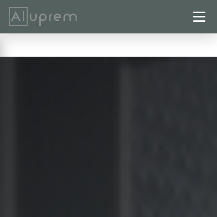
Startseite
›
Sichtschutzzäune
›
Sarstedt