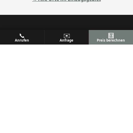
📞
✉️
🧮
ALU
PREM
Anrufen
Anfrage
Preis berechnen
Ihr Metallbaufachbetrieb
Metallbau & Premium Aluminium-Konstruktionen
Terrassenüberdachungen, Wintergärten & mehr
Qualität, Präzision und Kundenzufriedenheit seit
vielen Jahren.