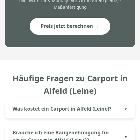
Inkl. Material & Montage vor Ort in Alfeld (Leine) ·
Maßanfertigung
Preis jetzt berechnen →
Häufige Fragen zu Carport in
Alfeld (Leine)
Was kostet ein Carport in Alfeld (Leine)?
Ein Aluminium-Einzelcarport in Alfeld (Leine) kostet
bei Aluprem ab 4.500€ inkl. Montage. Ein
Brauche ich eine Baugenehmigung für
Doppelcarport beginnt ab ca. 7.500€. Der genaue