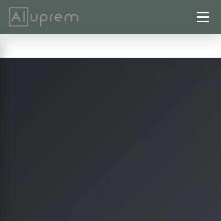
Startseite
›
Carports
›
Alfeld (Leine)