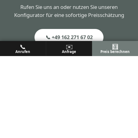
Rufen Sie uns an oder nutzen Sie unseren
Konfigurator für eine sofortige Preisschätzung
📞 +49 162 271 67 02
📞
✉️
🧮
Anrufen
Anfrage
Preis berechnen
📧 info@aluprem.de
Konfigurator öffnen
Weitere Orte in der Nähe
Aluprem ist in allen Orten im 50km-Umkreis von