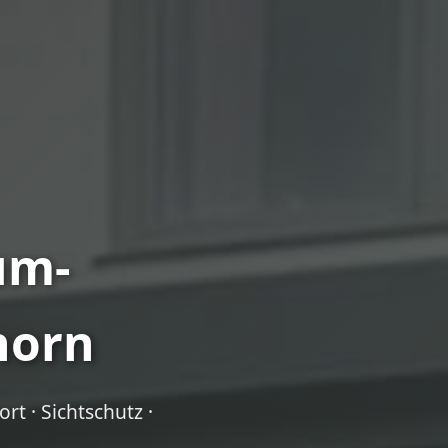
um-
horn
t · Sichtschutz ·