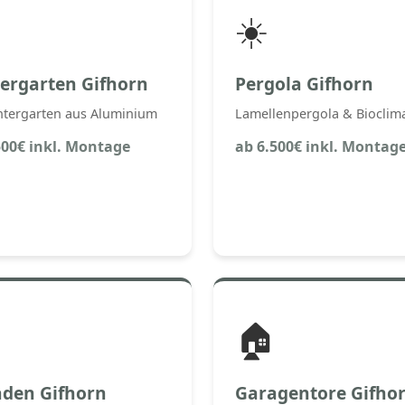
☀️
ergarten Gifhorn
Pergola Gifhorn
ntergarten aus Aluminium
Lamellenpergola & Bioclima
500€ inkl. Montage
ab 6.500€ inkl. Montag
🏠
äden Gifhorn
Garagentore Gifho