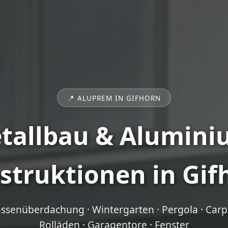
📍 ALUPREM IN GIFHORN
tallbau & Alumini
struktionen in Gif
assenüberdachung · Wintergarten · Pergola · Carpor
Rolläden · Garagentore · Fenster