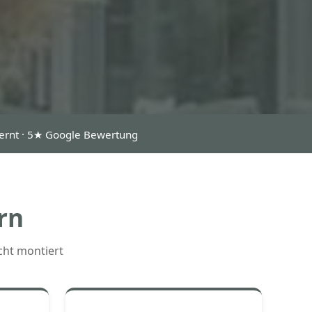
fernt · 5★ Google Bewertung
rn
cht montiert