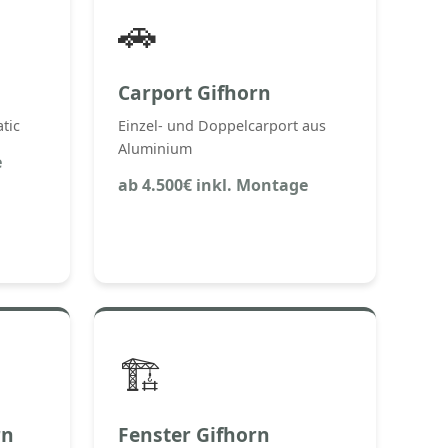
🚗
Carport Gifhorn
tic
Einzel- und Doppelcarport aus
Aluminium
e
ab 4.500€ inkl. Montage
🏗️
rn
Fenster Gifhorn