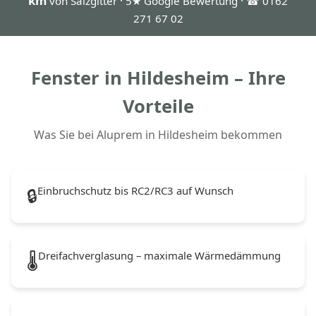
km
von Salzgitter · 5★ Google Bewertung · ☎ 0162
271 67 02
Fenster in Hildesheim – Ihre
Vorteile
Was Sie bei Aluprem in Hildesheim bekommen
Einbruchschutz bis RC2/RC3 auf Wunsch
🔒
Dreifachverglasung – maximale Wärmedämmung
🌡️