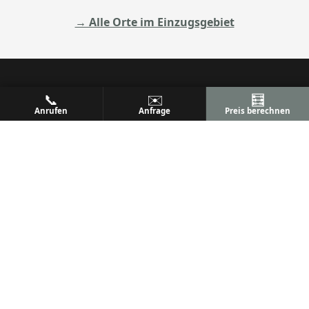
→ Alle Orte im Einzugsgebiet
📞
✉️
🧮
ALU
PREM
Anrufen
Anfrage
Preis berechnen
Ihr Metallbaufachbetrieb
Metallbau & Premium Aluminium-Konstruktionen
Terrassenüberdachungen, Wintergärten & mehr
Qualität, Präzision und Kundenzufriedenheit seit
vielen Jahren.