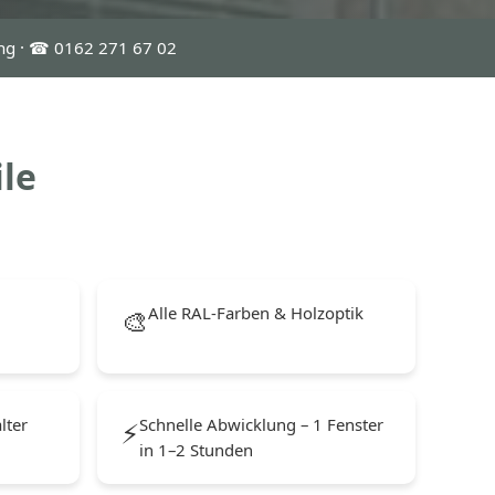
ung · ☎ 0162 271 67 02
ile
4
Alle RAL-Farben & Holzoptik
🎨
lter
Schnelle Abwicklung – 1 Fenster
⚡
in 1–2 Stunden