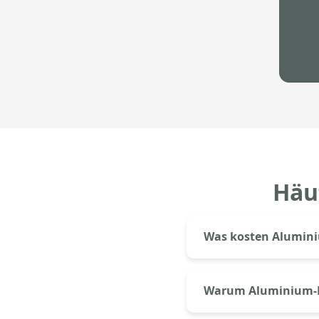
Häu
Was kosten Alumini
Aluminium-Fenster kost
(1,20×1,20m) mit Dreif
Warum Aluminium-Fe
kostenloses Angebot.