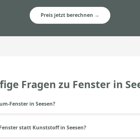
Preis jetzt berechnen →
fige Fragen zu Fenster in Se
um-Fenster in Seesen?
en bei Aluprem in Seesen ab ca. 350€ pro Element inkl. Einbau
achverglasung liegt bei ca. 650–900€. Für Ihr konkretes Projekt 
nster statt Kunststoff in Seesen?