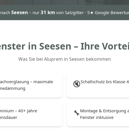
Seesen
31 km
 nach
– nur
von Salzgitter · 5★ Google Bewert
nster in Seesen – Ihre Vorte
Was Sie bei Aluprem in Seesen bekommen
fachverglasung – maximale
Schallschutz bis Klasse 
🔇
medämmung
minium – 40+ Jahre
Montage & Entsorgung a
🔧
ensdauer
Fenster inklusive