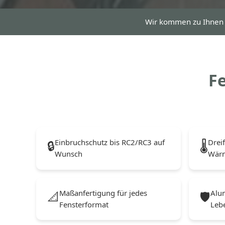
Wir kommen zu Ihnen
Fe
Einbruchschutz bis RC2/RC3 auf
Drei
🔒
🌡️
Wunsch
Wär
Maßanfertigung für jedes
Alu
📐
🛡️
Fensterformat
Leb