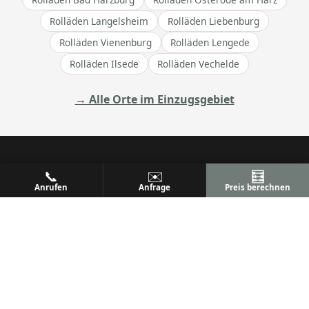
Rolläden Langelsheim
Rolläden Liebenburg
Rolläden Vienenburg
Rolläden Lengede
Rolläden Ilsede
Rolläden Vechelde
→ Alle Orte im Einzugsgebiet
📞
✉️
🧮
ALU
PREM
Anrufen
Anfrage
Preis berechnen
Ihr Metallbaufachbetrieb
Metallbau & Premium Aluminium-Konstruktionen
Terrassenüberdachungen, Wintergärten & mehr
Qualität, Präzision und Kundenzufriedenheit seit