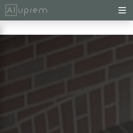
Startseite
›
Rolläden
›
Clausthal-Zellerfeld