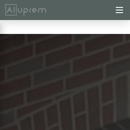
Startseite
›
Rolläden
›
Osterode am Harz