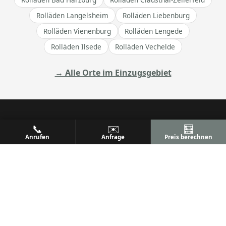
Rolläden Langelsheim
Rolläden Liebenburg
Rolläden Vienenburg
Rolläden Lengede
Rolläden Ilsede
Rolläden Vechelde
→ Alle Orte im Einzugsgebiet
📞
✉️
🧮
ALU
PREM
Anrufen
Anfrage
Preis berechnen
Ihr Metallbaufachbetrieb
Metallbau & Premium Aluminium-Konstruktionen
Terrassenüberdachungen, Wintergärten & mehr
Qualität, Präzision und Kundenzufriedenheit seit