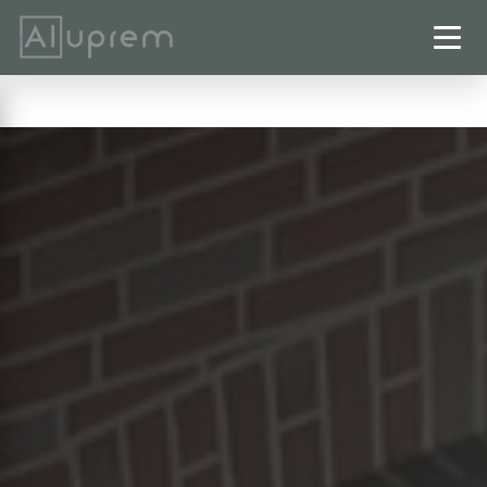
Startseite
›
Rolläden
›
Seesen