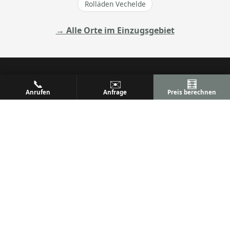
Rolläden Vechelde
→ Alle Orte im Einzugsgebiet
📞
✉️
🧮
Anrufen
Anfrage
Preis berechnen
ALU
PREM
Ihr Metallbaufachbetrieb
Metallbau & Premium Aluminium-Konstruktionen
Terrassenüberdachungen, Wintergärten & mehr
Qualität, Präzision und Kundenzufriedenheit seit
vielen Jahren.