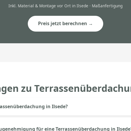
Inkl. Material & Montage vor Ort in Ilsede · Maßanfertigung
Preis jetzt berechnen →
agen zu Terrassenüberdachun
rassenüberdachung in Ilsede?
senüberdachung in Ilsede kostet bei Aluprem ab 3.500€ inkl. M
 von Größe (Breite × Tiefe), Dacheindeckung (Glas oder Polyc
augenehmigung für eine Terrassenüberdachung in Ilsede