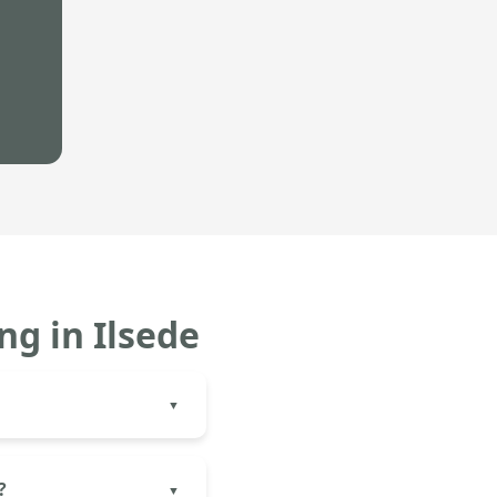
g in Ilsede
aterial und Montage.
arbonat) und
?