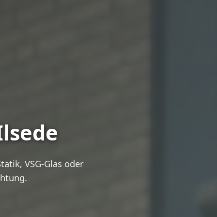
Ilsede
atik, VSG-Glas oder
chtung.