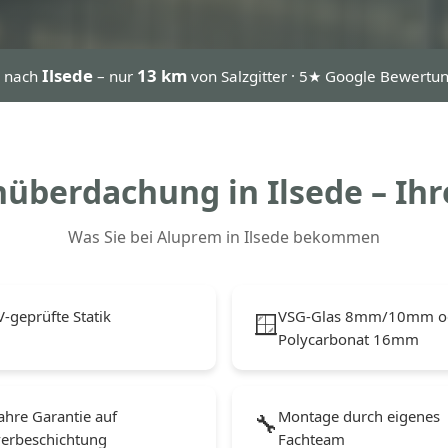
Ilsede
13 km
n nach
– nur
von Salzgitter · 5★ Google Bewertu
überdachung in Ilsede – Ihr
Was Sie bei Aluprem in Ilsede bekommen
-geprüfte Statik
VSG-Glas 8mm/10mm o
🪟
Polycarbonat 16mm
ahre Garantie auf
Montage durch eigenes
🔧
verbeschichtung
Fachteam