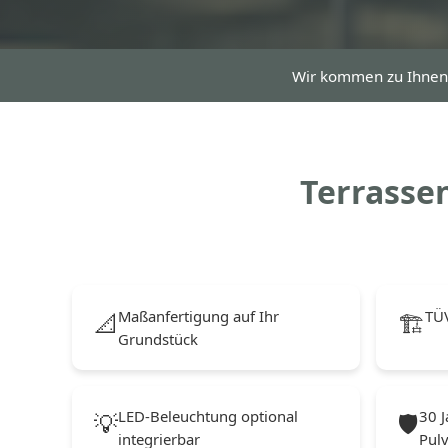
Wir kommen zu Ihne
Terrassen
Maßanfertigung auf Ihr
TÜV
📐
🏗️
Grundstück
LED-Beleuchtung optional
30 J
💡
🛡️
integrierbar
Pul