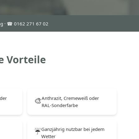
ng · ☎ 0162 271 67 02
e Vorteile
der
Anthrazit, Cremeweiß oder
🎨
RAL-Sonderfarbe
Ganzjährig nutzbar bei jedem
☔
Wetter