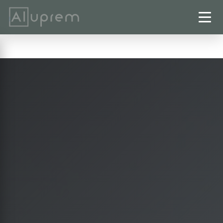
Startseite
›
Terrassenüberdachungen
›
Liebenburg