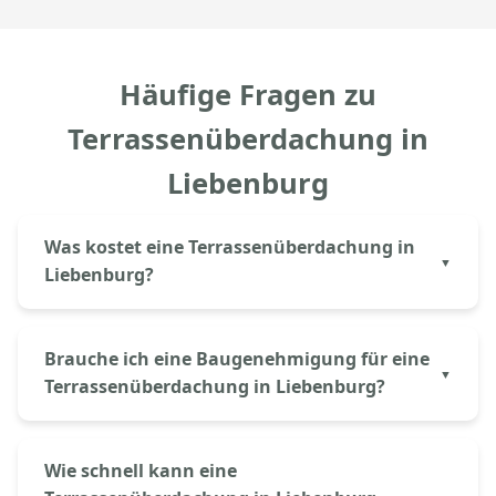
Häufige Fragen zu
Terrassenüberdachung in
Liebenburg
Was kostet eine Terrassenüberdachung in
Liebenburg?
Eine Aluminium-Terrassenüberdachung in
Liebenburg kostet bei Aluprem ab 3.500€ inkl.
Brauche ich eine Baugenehmigung für eine
Material und Montage. Der genaue Preis hängt von
Terrassenüberdachung in Liebenburg?
Größe (Breite × Tiefe), Dacheindeckung (Glas oder
Polycarbonat) und gewünschter Ausstattung ab. Mit
In Niedersachsen – also auch in Liebenburg – sind
unserem Online-Konfigurator erhalten Sie sofort
Terrassenüberdachungen bis 30m² Grundfläche
Wie schnell kann eine
eine erste Kalkulation.
häufig genehmigungsfrei, sofern Mindestabstände