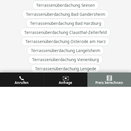
Terrassenüberdachung Seesen
Terrassenüberdachung Bad Gandersheim
Terrassenüberdachung Bad Harzburg
Terrassenüberdachung Clausthal-Zellerfeld
Terrassenüberdachung Osterode am Harz
Terrassenüberdachung Langelsheim
Terrassenüberdachung Vienenburg
Terrassenüberdachung Lengede
📞
✉️
🧮
Terrassenüberdachung Ilsede
Anrufen
Anfrage
Preis berechnen
Terrassenüberdachung Vechelde
→ Alle Orte im Einzugsgebiet