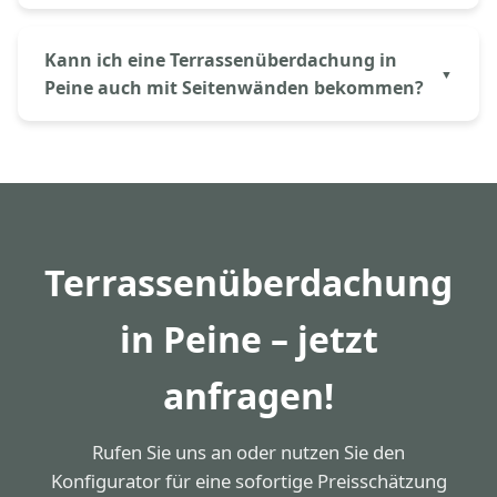
– sauber und termingerecht.
Wir gewähren 30 Jahre Garantie auf die
Pulverbeschichtung des Aluminium-Rahmens und
Kann ich eine Terrassenüberdachung in
10 Jahre auf die fachgerechte Montage. Das VSG-
Peine auch mit Seitenwänden bekommen?
Glas ist für Jahrzehnte UV-beständig ausgelegt –
wartungsfrei und langlebig.
Ja, wir fertigen Terrassenüberdachungen in Peine
auf Wunsch mit Glas-Schiebewänden, Markisen
oder fixen Seitenverglasungen. So wird Ihre
Überdachung zum vollwertigen Wetterschutzraum –
perfekt auch für die kühleren Monate in Peine.
Terrassenüberdachung
in Peine – jetzt
anfragen!
Rufen Sie uns an oder nutzen Sie den
Konfigurator für eine sofortige Preisschätzung