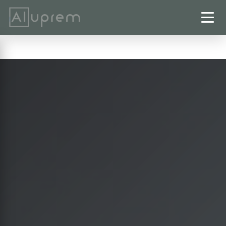
Startseite
›
Terrassenüberdachungen
›
Peine