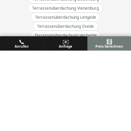
Terrassenüberdachung Vienenburg
Terrassenüberdachung Lengede
Terrassenüberdachung Ilsede
Terrassenüberdachung Vechelde
📞
✉️
🧮
Anrufen
Anfrage
Preis berechnen
→ Alle Orte im Einzugsgebiet
ALU
PREM
Ihr Metallbaufachbetrieb
Metallbau & Premium Aluminium-Konstruktionen
Terrassenüberdachungen, Wintergärten & mehr