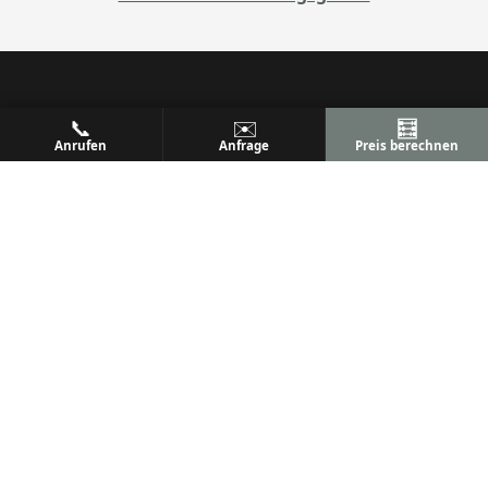
📞
✉️
🧮
ALU
PREM
Anrufen
Anfrage
Preis berechnen
Ihr Metallbaufachbetrieb
Metallbau & Premium Aluminium-Konstruktionen
Terrassenüberdachungen, Wintergärten & mehr
Qualität, Präzision und Kundenzufriedenheit seit
vielen Jahren.