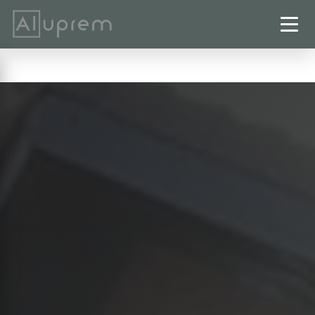
Startseite
›
Fenster
›
Sarstedt