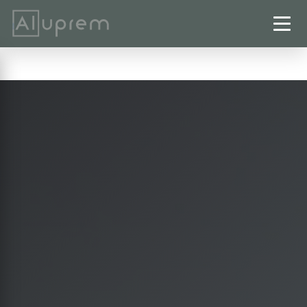
Startseite
›
Pergolen
›
Seesen