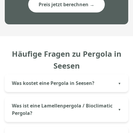
Preis jetzt berechnen →
Häufige Fragen zu Pergola in
Seesen
Was kostet eine Pergola in Seesen?
Eine Aluminium-Pergola in Seesen kostet bei
Aluprem ab 6.500€ inkl. Montage.
Was ist eine Lamellenpergola / Bioclimatic
Lamellenpergolen mit Motorantrieb beginnen ab
Pergola?
ca. 9.000€. Der genaue Preis richtet sich nach
Größe, Ausführung und Ausstattung.
Eine Lamellenpergola hat drehbare Aluminium-
Lamellen, die sich stufenlos öffnen und schließen