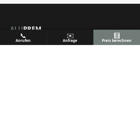
ALU
PREM
📞
✉️
🧮
Anrufen
Anfrage
Preis berechnen
Ihr Metallbaufachbetrieb
Metallbau & Premium Aluminium-Konstruktionen
Terrassenüberdachungen, Wintergärten & mehr
Qualität, Präzision und Kundenzufriedenheit seit
vielen Jahren.