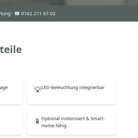
rtung · ☎ 0162 271 67 02
teile
rage
LED-Beleuchtung integrierbar
💡
Optional motorisiert & Smart-
📱
Home-fähig