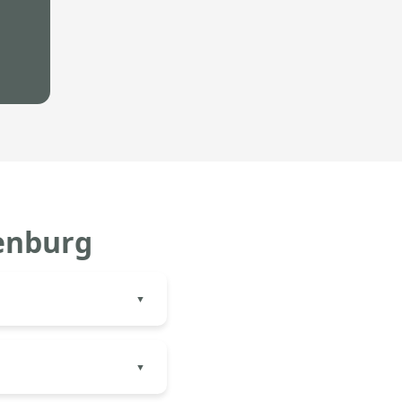
nenburg
Lamellenpergolen mit
ührung und