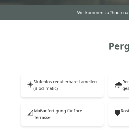
Wir kommen zu Ihnen n
Perg
Stufenlos regulierbare Lamellen
Reg
☀️
🌧️
(Bioclimatic)
ge
Maßanfertigung für Ihre
Rost
📐
🛡️
Terrasse