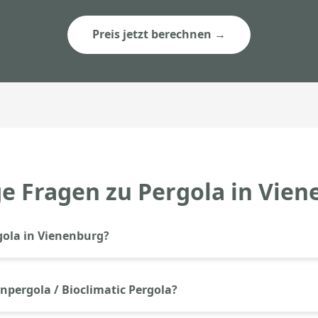
Preis jetzt berechnen →
e Fragen zu Pergola in Vie
gola in Vienenburg?
a in Vienenburg kostet bei Aluprem ab 6.500€ inkl. Montage. 
ab ca. 9.000€. Der genaue Preis richtet sich nach Größe, Ausf
npergola / Bioclimatic Pergola?