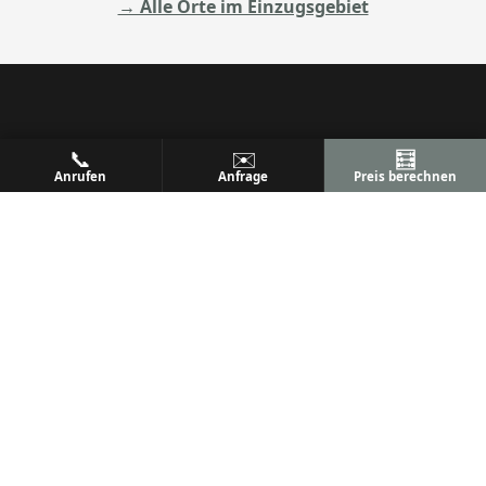
→ Alle Orte im Einzugsgebiet
ALU
PREM
📞
✉️
🧮
Anrufen
Anfrage
Preis berechnen
Ihr Metallbaufachbetrieb
Metallbau & Premium Aluminium-Konstruktionen
Terrassenüberdachungen, Wintergärten & mehr
Qualität, Präzision und Kundenzufriedenheit seit
vielen Jahren.