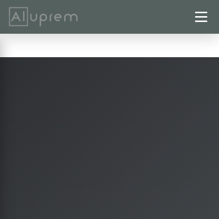
Startseite
›
Pergolen
›
Wolfsburg