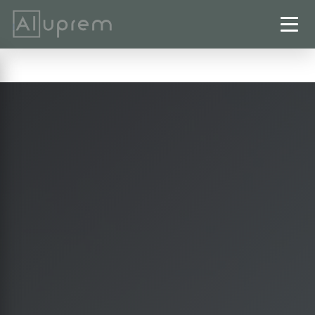
Startseite
›
Pergolen
›
Wolfenbüttel