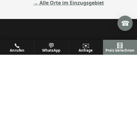
→ Alle Orte im Einzugsgebiet
☎
ALU
PREM
📞
💬
✉️
🧮
Anrufen
WhatsApp
Anfrage
Preis berechnen
Ihr Metallbaufachbetrieb
Metallbau & Premium Aluminium-Konstruktionen
Terrassenüberdachungen, Wintergärten & mehr
Qualität, Präzision und Kundenzufriedenheit seit
vielen Jahren.