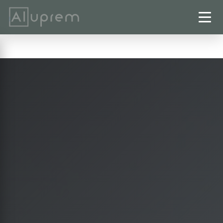
Startseite
›
Terrassenüberdachungen
›
Cremlingen