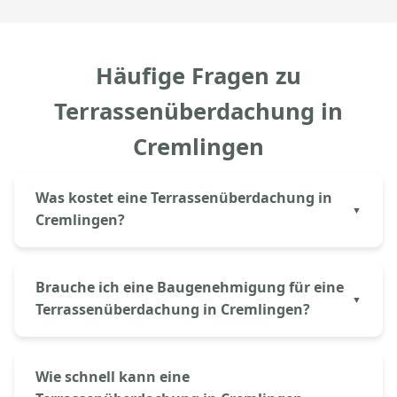
Häufige Fragen zu
Terrassenüberdachung in
Cremlingen
Was kostet eine Terrassenüberdachung in
Cremlingen?
Eine Aluminium-Terrassenüberdachung in
Cremlingen kostet bei Aluprem ab 3.500€ inkl.
Brauche ich eine Baugenehmigung für eine
Material und Montage. Der genaue Preis hängt von
Terrassenüberdachung in Cremlingen?
Größe (Breite × Tiefe), Dacheindeckung (Glas oder
Polycarbonat) und gewünschter Ausstattung ab. Mit
In Niedersachsen – also auch in Cremlingen – sind
unserem Online-Konfigurator erhalten Sie sofort
Terrassenüberdachungen bis 30m² Grundfläche
Wie schnell kann eine
eine erste Kalkulation.
häufig genehmigungsfrei, sofern Mindestabstände