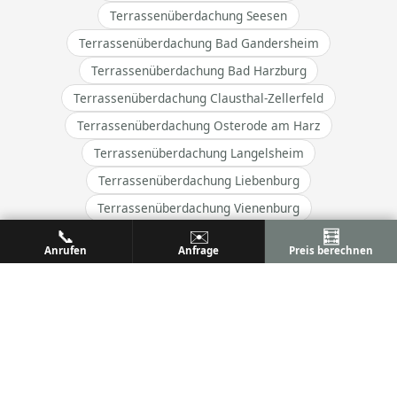
Terrassenüberdachung Seesen
Terrassenüberdachung Bad Gandersheim
Terrassenüberdachung Bad Harzburg
Terrassenüberdachung Clausthal-Zellerfeld
Terrassenüberdachung Osterode am Harz
Terrassenüberdachung Langelsheim
Terrassenüberdachung Liebenburg
Terrassenüberdachung Vienenburg
📞
✉️
🧮
Terrassenüberdachung Lengede
Anrufen
Anfrage
Preis berechnen
Terrassenüberdachung Ilsede
→ Alle Orte im Einzugsgebiet