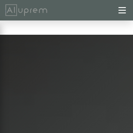
Startseite
›
Wintergärten
›
Braunschweig