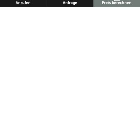
Anrufen
Anfrage
Preis berechnen
ALU
PREM
Ihr Metallbaufachbetrieb
Metallbau & Premium Aluminium-Konstruktionen
Terrassenüberdachungen, Wintergärten & mehr
Qualität, Präzision und Kundenzufriedenheit seit
vielen Jahren.
Navigation