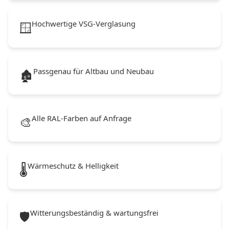
Hochwertige VSG-Verglasung
🪟
Passgenau für Altbau und Neubau
🏚️
Alle RAL-Farben auf Anfrage
🎨
Wärmeschutz & Helligkeit
🌡️
Witterungsbeständig & wartungsfrei
🛡️