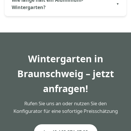
möglich. Wir nehmen vor Ort Maß, prüfen die
Wintergarten?
baulichen Gegebenheiten und fertigen den
Wintergarten exakt passend.
Aluminium ist korrosionsbeständig, verwittert nicht
und benötigt keinen Anstrich. Unsere Wintergärten
in Braunschweig sind auf eine Lebensdauer von
40+ Jahren ausgelegt. Die Pulverbeschichtung ist 30
Jahre garantiert.
Wintergarten in
Braunschweig – jetzt
anfragen!
Rufen Sie uns an oder nutzen Sie den
Konfigurator für eine sofortige Preisschätzung