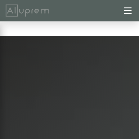
Startseite
›
Wintergärten
›
Salzgitter