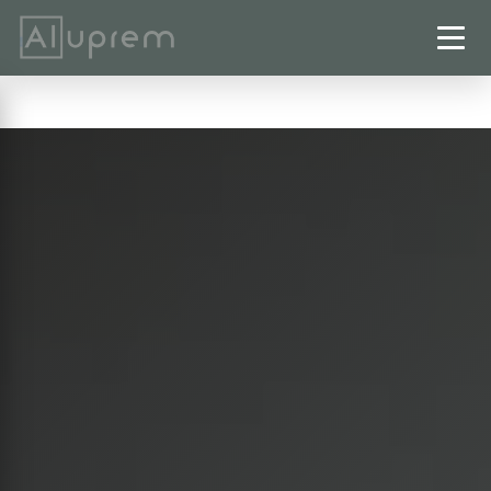
Startseite
›
Wintergärten
›
Lengede