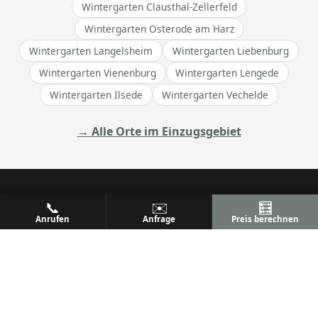
Wintergarten Clausthal-Zellerfeld
Wintergarten Osterode am Harz
Wintergarten Langelsheim
Wintergarten Liebenburg
Wintergarten Vienenburg
Wintergarten Lengede
Wintergarten Ilsede
Wintergarten Vechelde
→ Alle Orte im Einzugsgebiet
📞
✉️
🧮
Anrufen
Anfrage
Preis berechnen
ALU
PREM
Ihr Metallbaufachbetrieb
Metallbau & Premium Aluminium-Konstruktionen
Terrassenüberdachungen, Wintergärten & mehr