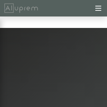
Startseite
›
Wintergärten
›
Goslar