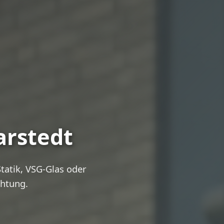
arstedt
atik, VSG-Glas oder
chtung.