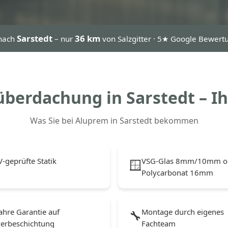
Sarstedt
36 km
nach
– nur
von Salzgitter · 5★ Google Bewert
berdachung in Sarstedt – Ih
Was Sie bei Aluprem in Sarstedt bekommen
-geprüfte Statik
VSG-Glas 8mm/10mm o
🪟
Polycarbonat 16mm
ahre Garantie auf
Montage durch eigenes
🔧
verbeschichtung
Fachteam