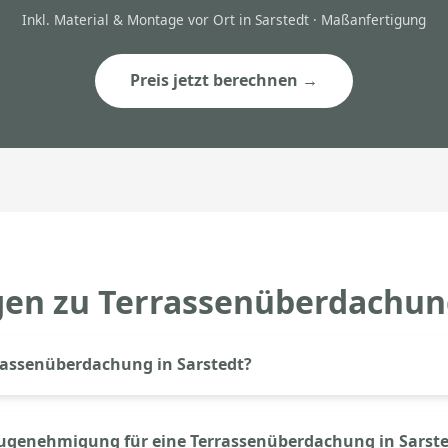
Inkl. Material & Montage vor Ort in Sarstedt · Maßanfertigung
Preis jetzt berechnen →
gen zu Terrassenüberdachung
rassenüberdachung in Sarstedt?
senüberdachung in Sarstedt kostet bei Aluprem ab 3.500€ inkl.
 von Größe (Breite × Tiefe), Dacheindeckung (Glas oder Polyc
augenehmigung für eine Terrassenüberdachung in Sarst