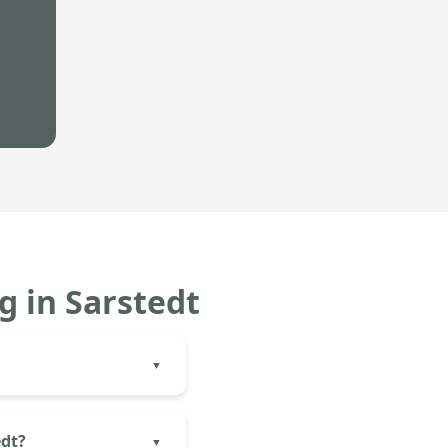
 in Sarstedt
 Material und Montage.
arbonat) und
edt?