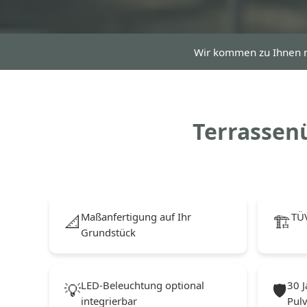
Wir kommen zu Ihnen 
Terrassenü
Maßanfertigung auf Ihr
TÜV
📐
🏗️
Grundstück
LED-Beleuchtung optional
30 J
💡
🛡️
integrierbar
Pul